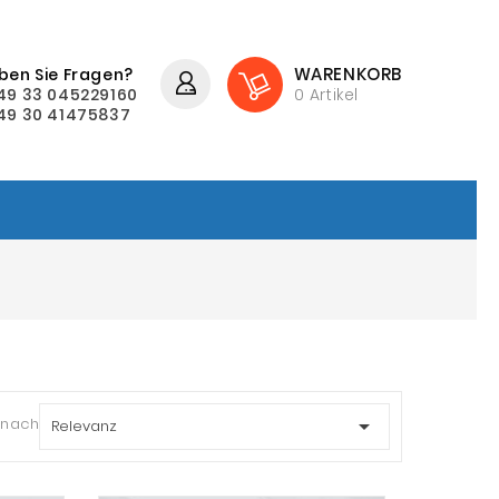
WARENKORB
ben Sie Fragen?
49 33 045229160
0
Artikel
49 30 41475837
 nach:

Relevanz