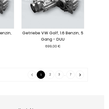
enzin,
Getriebe VW Golf, 1.6 Benzin, 5
T
Gang - DUU
Preis
699,00 €
2
3
7

…

1