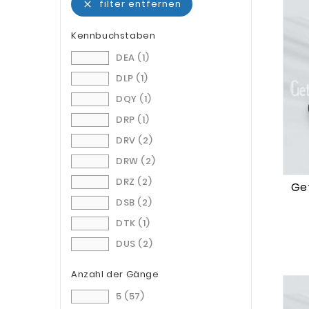
filter entfernen

Kennbuchstaben
DEA
(1)
DLP
(1)
DQY
(1)
DRP
(1)
DRV
(2)
DRW
(2)
DRZ
(2)
Get
DSB
(2)
DTK
(1)
DUS
(2)
DUU
(2)
Anzahl der Gänge
DUV
(1)
5
(57)
DUW
(3)