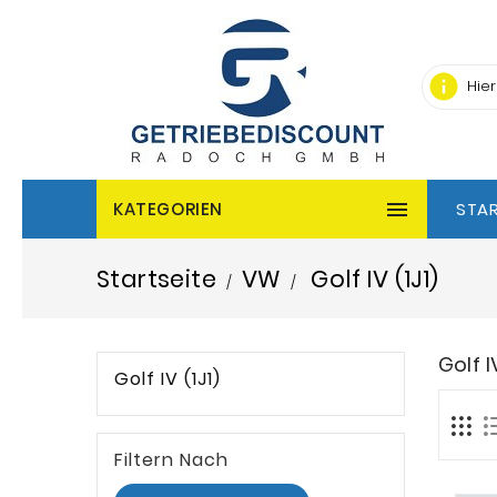
info

KATEGORIEN
STAR
Startseite
VW
Golf IV (1J1)
Golf I
Golf IV (1J1)
Filtern Nach