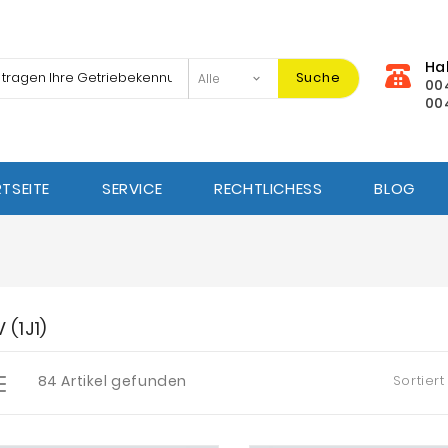
Ha
Suche
00
00
TSEITE
SERVICE
RECHTLICHESS
BLOG
V (1J1)
84 Artikel gefunden
Sortiert