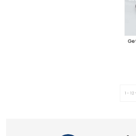
FEM
(1)
FMH
(1)
FMP
(2)
FMQ
(2)
Get
FMS
(1)
FMV
(1)
FYK
(1)
FZM
(1)
GQT
(1)
GQV
(1)
1 - 12
GSD
(1)