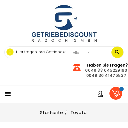
info
Haben Sie Fragen?
0049 33 045229160
0049 30 41475837
0

Startseite
Toyota