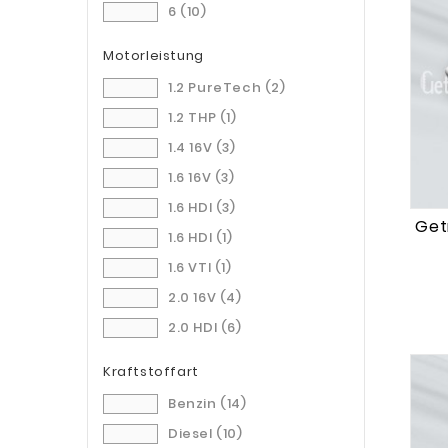
6
(10)
20EA01
(1)
Motorleistung
20EA08
(1)
20EA23
(1)
1.2 PureTech
(2)
20EA32
(1)
1.2 THP
(1)
20ET20
(1)
1.4 16V
(3)
20MB01
(1)
1.6 16V
(3)
20MB11
(1)
1.6 HDI
(3)
Getr
20MB16
(1)
1.6 HDI
(1)
20MB20
(1)
1.6 VTI
(1)
20V248
(1)
2.0 16V
(4)
20XJ03
(1)
2.0 HDI
(6)
Kraftstoffart
Benzin
(14)
Diesel
(10)