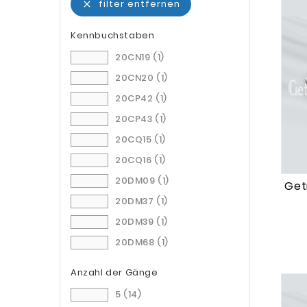
filter entfernen

Kennbuchstaben
20CN19
(1)
20CN20
(1)
20CP42
(1)
20CP43
(1)
20CQ15
(1)
20CQ16
(1)
20DM09
(1)
Getr
20DM37
(1)
20DM39
(1)
20DM68
(1)
20DM74
(1)
Anzahl der Gänge
20DP16
(1)
5
(14)
20DP42
(1)