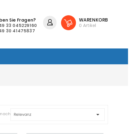
WARENKORB
ben Sie Fragen?
49 33 045229160
0
Artikel
49 30 41475837
 nach:

Relevanz