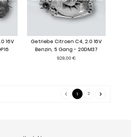
.0 16V
Getriebe Citroen C4, 2.0 16V
DP16
Benzin, 5 Gang - 20DM37
Preis
929,00 €
2


1