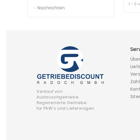
1 - 3 
Nachrichten
Ser
Übe
Lief
Ver
Zah
Kon
Verkauf von
Sit
Austauschgetriebe.
Regenerierte Getriebe
für PKW´s und Lieferwagen.