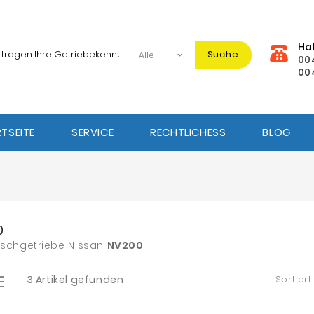
Ha
Suche
00
00
TSEITE
SERVICE
RECHTLICHESS
BLOG
0
schgetriebe Nissan
NV200
3 Artikel gefunden
Sortiert