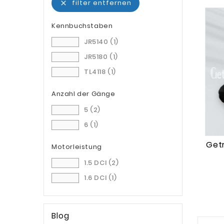
filter entfernen

Kennbuchstaben
JR5140
(1)
JR5180
(1)
TL4118
(1)
Anzahl der Gänge
5
(2)
6
(1)
Getr
Motorleistung
1.5 DCI
(2)
1.6 DCI
(1)
Blog