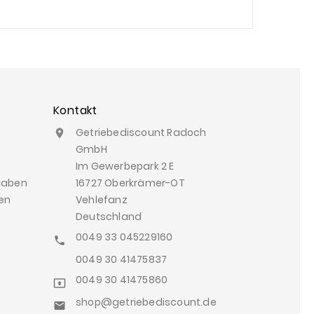
Kontakt
Getriebediscount Radoch

GmbH
Im Gewerbepark 2 E
gaben
16727 Oberkrämer-OT
en
Vehlefanz
Deutschland
0049 33 045229160

0049 30 41475837
0049 30 41475860

shop@getriebediscount.de
