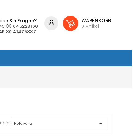
WARENKORB
ben Sie Fragen?
49 33 045229160
0
Artikel
49 30 41475837
 nach:

Relevanz