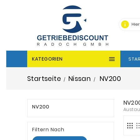
info

KATEGORIEN
STAR
Startseite
Nissan
NV200
NV20
NV200
Austau
Filtern Nach