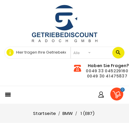
info
Haben Sie Fragen?
0049 33 045229160
0049 30 41475837
0

Startseite
BMW
1 (E87)