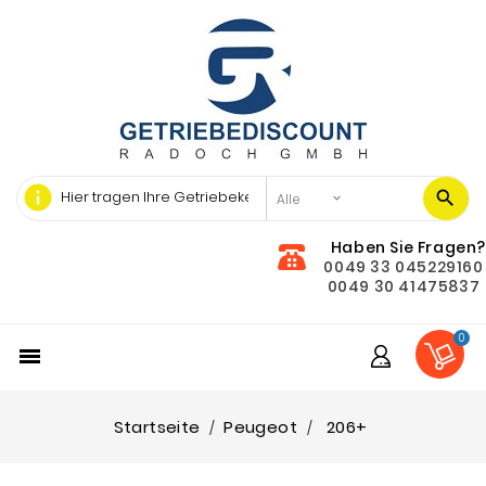
info
Haben Sie Fragen?
0049 33 045229160
0049 30 41475837
0

Startseite
Peugeot
206+