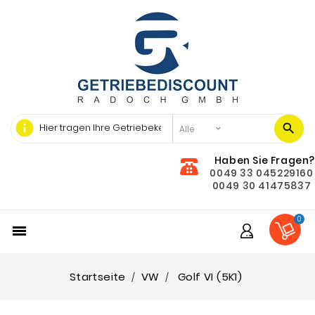
info
Haben Sie Fragen?
0049 33 045229160
0049 30 41475837
0

Startseite
VW
Golf VI (5K1)