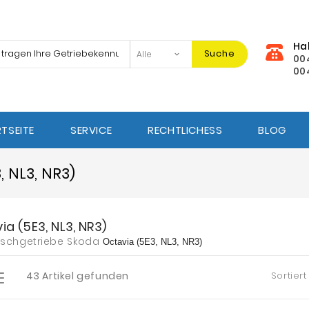
Ha
Suche
00
00
TSEITE
SERVICE
RECHTLICHESS
BLOG
, NL3, NR3)
ia (5E3, NL3, NR3)
schgetriebe Skoda
Octavia (5E3, NL3, NR3)
43 Artikel gefunden
Sortiert