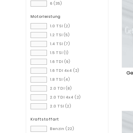
6
(35)
PGT
(2)
Motorleistung
PNN
(2)
PNP
(1)
1.0 TSI
(2)
PRL
(1)
1.2 TSI
(5)
PTB
(1)
1.4 TSI
(7)
PTW
(1)
1.5 TSI
(1)
QBN
(1)
1.6 TDI
(9)
QSZ
(1)
1.6 TDI 4x4
(2)
Ge
QVX
(1)
1.8 TSI
(4)
QXB
(1)
2.0 TDI
(8)
QXH
(1)
2.0 TDI 4x4
(2)
QYB
(1)
2.0 TSI
(2)
RGN
(1)
2.0 TSI RS
(1)
Kraftstoffart
RSN
(1)
Benzin
(22)
RSW
(1)