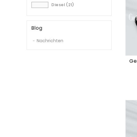
Diesel
(21)
RTD
(1)
SEE
(2)
SEH
(2)
Blog
TGF
(1)
Nachrichten
TJW
(1)
TKV
(1)
Ge
TWH
(1)