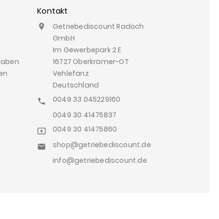
Kontakt
Getriebediscount Radoch

GmbH
Im Gewerbepark 2 E
gaben
16727 Oberkrämer-OT
en
Vehlefanz
Deutschland
0049 33 045229160

0049 30 41475837
0049 30 41475860

shop@getriebediscount.de

info@getriebediscount.de