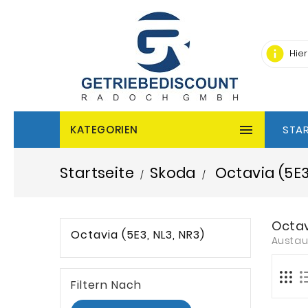
info

KATEGORIEN
STAR
Startseite
Skoda
Octavia (5E3
Octav
Octavia (5E3, NL3, NR3)
Austau
Filtern Nach