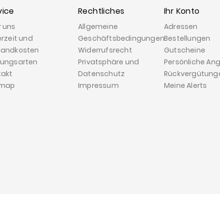
vice
Rechtliches
Ihr Konto
r uns
Allgemeine
Adressen
erzeit und
Geschäftsbedingungen
Bestellungen
sandkosten
Widerrufsrecht
Gutscheine
lungsarten
Privatsphäre und
Persönliche An
takt
Datenschutz
Rückvergütung
emap
Impressum
Meine Alerts
© 2026 - Getriebediscount Radoch GmbH