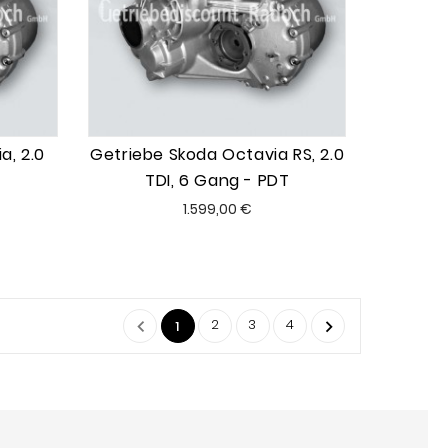
a, 2.0
Getriebe Skoda Octavia RS, 2.0
TDI, 6 Gang - PDT
Preis
1.599,00 €
2
3
4


1