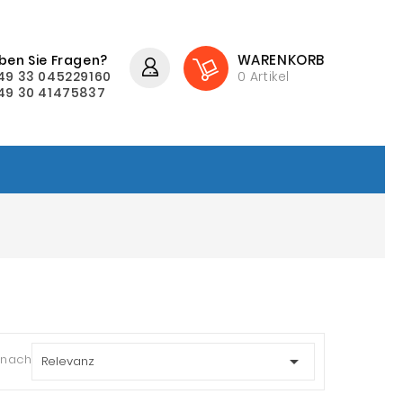
WARENKORB
ben Sie Fragen?
49 33 045229160
0
Artikel
49 30 41475837
 nach:

Relevanz