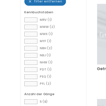
filter entfernen

Kennbuchstaben
MRV
(1)
MWW
(2)
MWX
(1)
MYF
(1)
NBH
(2)
NBJ
(1)
NHW
(1)
Getr
PDT
(1)
PEQ
(1)
PFL
(2)
PFM
(1)
Anzahl der Gänge
PFN
(2)
5
(8)
PGS
(1)