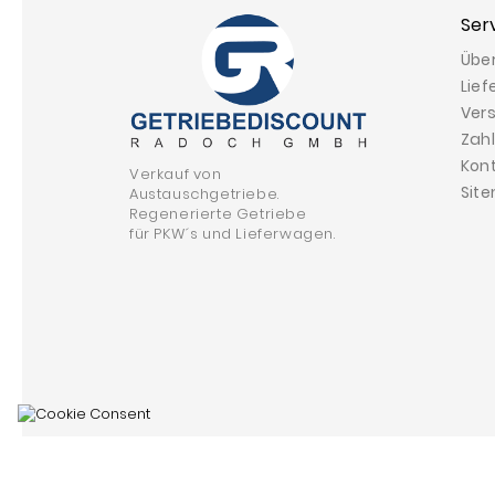
Ser
Übe
Lief
Ver
Zah
Kon
Verkauf von
Sit
Austauschgetriebe.
Regenerierte Getriebe
für PKW´s und Lieferwagen.