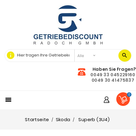
info
Haben Sie Fragen?
0049 33 045229160
0049 30 41475837
0

Startseite
Skoda
Superb (3U4)