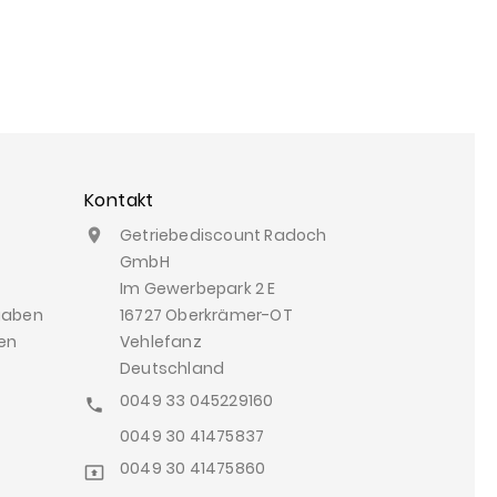
Kontakt
Getriebediscount Radoch

GmbH
Im Gewerbepark 2 E
gaben
16727 Oberkrämer-OT
en
Vehlefanz
Deutschland
0049 33 045229160

0049 30 41475837
0049 30 41475860
