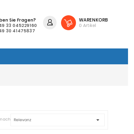
WARENKORB
ben Sie Fragen?
49 33 045229160
0
Artikel
49 30 41475837
 nach:

Relevanz