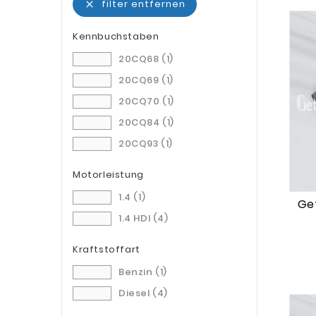
filter entfernen

Kennbuchstaben
20CQ68
(1)
20CQ69
(1)
20CQ70
(1)
20CQ84
(1)
20CQ93
(1)
Motorleistung
1.4
(1)
Get
1.4 HDI
(4)
Kraftstoffart
Benzin
(1)
Diesel
(4)