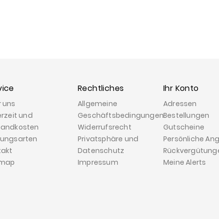
vice
Rechtliches
Ihr Konto
r uns
Allgemeine
Adressen
erzeit und
Geschäftsbedingungen
Bestellungen
sandkosten
Widerrufsrecht
Gutscheine
lungsarten
Privatsphäre und
Persönliche An
takt
Datenschutz
Rückvergütung
emap
Impressum
Meine Alerts