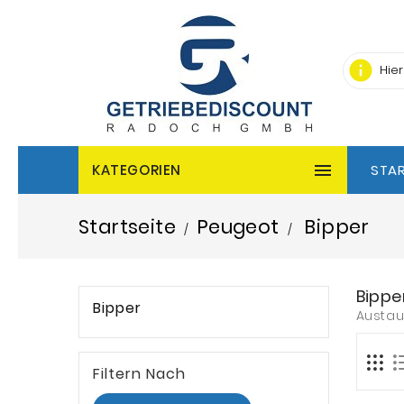
info

KATEGORIEN
STAR
Startseite
Peugeot
Bipper
Bippe
Bipper
Austau
Filtern Nach