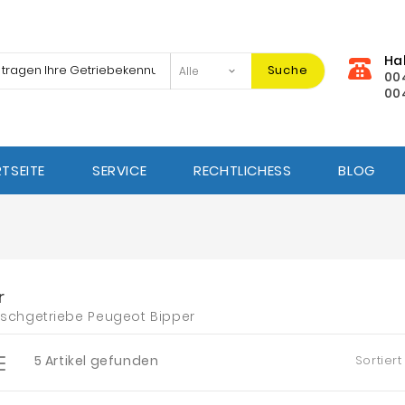
Ha
Suche
00
00
TSEITE
SERVICE
RECHTLICHESS
BLOG
r
schgetriebe Peugeot Bipper
5 Artikel gefunden
Sortiert