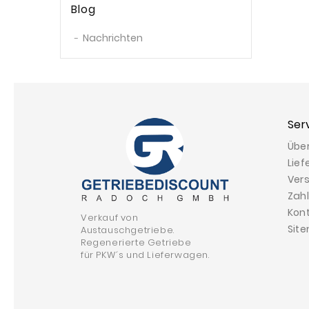
Blog
Nachrichten
Ser
Übe
Lief
Ver
Zah
Kon
Verkauf von
Sit
Austauschgetriebe.
Regenerierte Getriebe
für PKW´s und Lieferwagen.