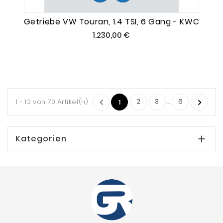
Getriebe VW Touran, 1.4 TSI, 6 Gang - KWC
Preis
1.230,00 €
2
3
6
1 - 12 von 70 Artikel(n)

…

1
Kategorien
