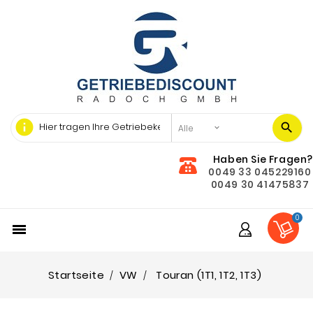
info
Haben Sie Fragen?
0049 33 045229160
0049 30 41475837
0

Startseite
VW
Touran (1T1, 1T2, 1T3)