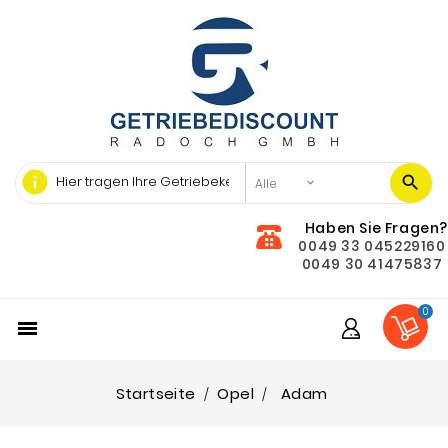
info
Haben Sie Fragen?
0049 33 045229160
0049 30 41475837
0

Startseite
Opel
Adam