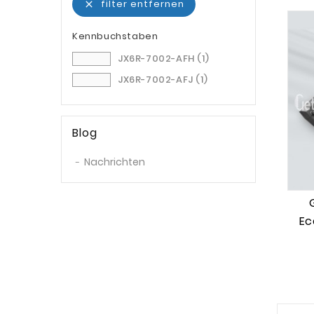
filter entfernen

Kennbuchstaben
JX6R-7002-AFH
(1)
JX6R-7002-AFJ
(1)
Blog
Nachrichten
Ec