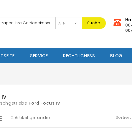
Ha
Suche
00
00
TSEITE
SERVICE
RECHTLICHESS
BLOG
 IV
schgetriebe
Ford
Focus IV
2 Artikel gefunden
Sortiert