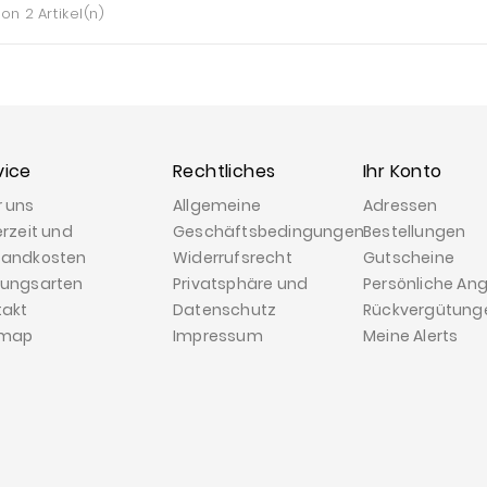
von 2 Artikel(n)
vice
Rechtliches
Ihr Konto
r uns
Allgemeine
Adressen
erzeit und
Geschäftsbedingungen
Bestellungen
sandkosten
Widerrufsrecht
Gutscheine
lungsarten
Privatsphäre und
Persönliche An
takt
Datenschutz
Rückvergütung
emap
Impressum
Meine Alerts