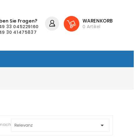
WARENKORB
ben Sie Fragen?
49 33 045229160
0
Artikel
49 30 41475837
 nach:

Relevanz