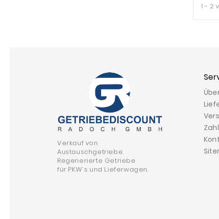
1 - 2 
Ser
Übe
Lief
Ver
Zah
Kon
Verkauf von
Sit
Austauschgetriebe.
Regenerierte Getriebe
für PKW´s und Lieferwagen.