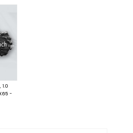
 1.0
X65 -