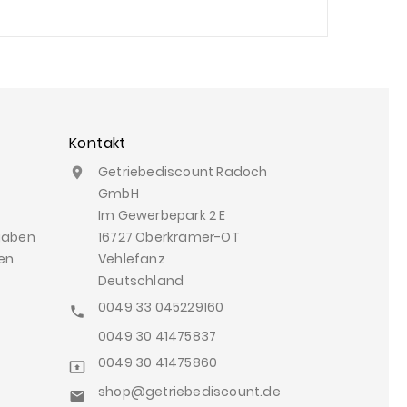
Kontakt
Getriebediscount Radoch

GmbH
Im Gewerbepark 2 E
gaben
16727 Oberkrämer-OT
en
Vehlefanz
Deutschland
0049 33 045229160

0049 30 41475837
0049 30 41475860

shop@getriebediscount.de
