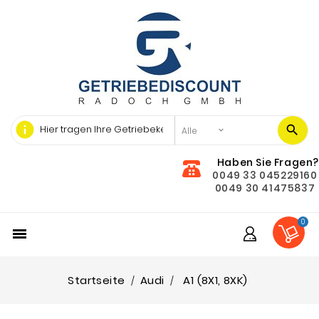
info
Haben Sie Fragen?
0049 33 045229160
0049 30 41475837
0

Startseite
Audi
A1 (8X1, 8XK)