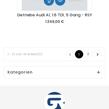
Getriebe Audi A1, 1.6 TDI, 5 Gang - RSY
Preis
1.349,00 €
2
1 - 12 von 14 Artikel(n)


1
Kategorien
