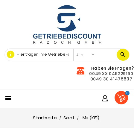
info
Haben Sie Fragen?
0049 33 045229160
0049 30 41475837
0

Startseite
Seat
Mii (KF1)