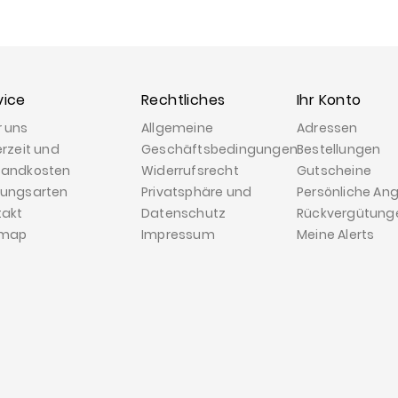
vice
Rechtliches
Ihr Konto
r uns
Allgemeine
Adressen
erzeit und
Geschäftsbedingungen
Bestellungen
sandkosten
Widerrufsrecht
Gutscheine
lungsarten
Privatsphäre und
Persönliche An
takt
Datenschutz
Rückvergütung
emap
Impressum
Meine Alerts