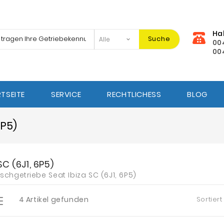
Ha
Suche
00
00
TSEITE
SERVICE
RECHTLICHESS
BLOG
6P5)
SC (6J1, 6P5)
schgetriebe
Seat Ibiza SC (6J1, 6P5)
4 Artikel gefunden
Sortiert