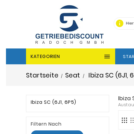
info

KATEGORIEN
STAR
Startseite
Seat
Ibiza SC (6J1, 
Ibiza 
Ibiza SC (6J1, 6P5)
Austau
Filtern Nach