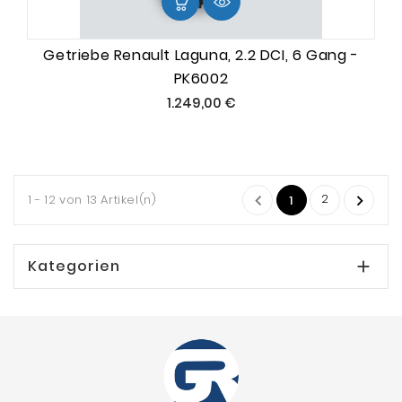
Getriebe Renault Laguna, 2.2 DCI, 6 Gang -
PK6002
Preis
1.249,00 €
2
1 - 12 von 13 Artikel(n)


1
Kategorien
