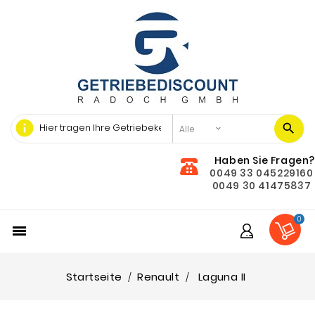
info
Haben Sie Fragen?
0049 33 045229160
0049 30 41475837
0

Startseite
Renault
Laguna II