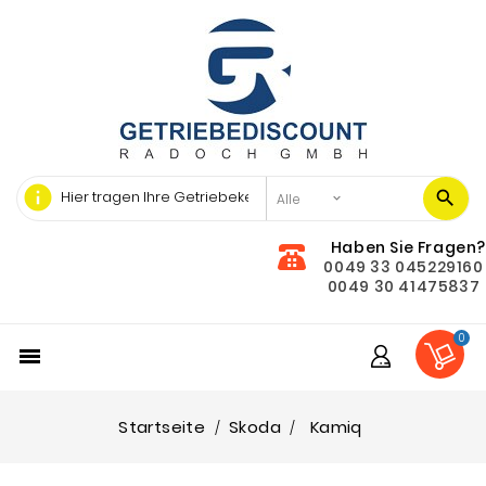
info
Haben Sie Fragen?
0049 33 045229160
0049 30 41475837
0

Startseite
Skoda
Kamiq