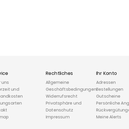
vice
Rechtliches
Ihr Konto
r uns
Allgemeine
Adressen
erzeit und
Geschäftsbedingungen
Bestellungen
sandkosten
Widerrufsrecht
Gutscheine
lungsarten
Privatsphäre und
Persönliche An
takt
Datenschutz
Rückvergütung
emap
Impressum
Meine Alerts