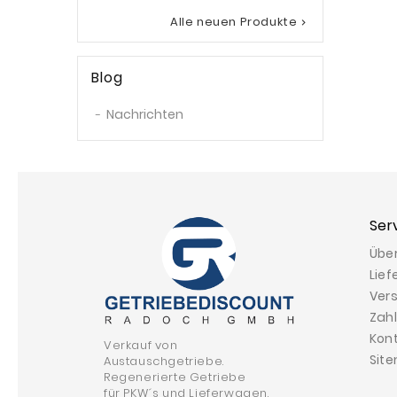
Ohne...
Alle neuen Produkte

Preis
2.799,00 €
Blog
Nachrichten
Ser
Übe
Lief
Ver
Zah
Kon
Verkauf von
Sit
Austauschgetriebe.
Regenerierte Getriebe
für PKW´s und Lieferwagen.