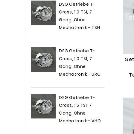
DSG Getriebe T-
PK6077
(1)
Cross, 1.0 TSI, 7
PK6078
(1)
Gang, Ohne
PK6081
(1)
Mechatronik - TSH
PK6357
(1)
Preis
2.199,00 €
PK6358
(2)
DSG Getriebe T-
PK6371
(1)
Cross, 1.0 TSI, 7
Get
PK6373
(1)
Gang, Ohne
PK6374
(1)
Mechatronik - URG
T
PK6375
(1)
Preis
2.099,00 €
PK6377
(1)
DSG Getriebe T-
PK6378
(1)
Cross, 1.5 TSI, 7
PK6381
(1)
Gang, Ohne
Mechatronik - VHQ
Preis
2.199,00 €