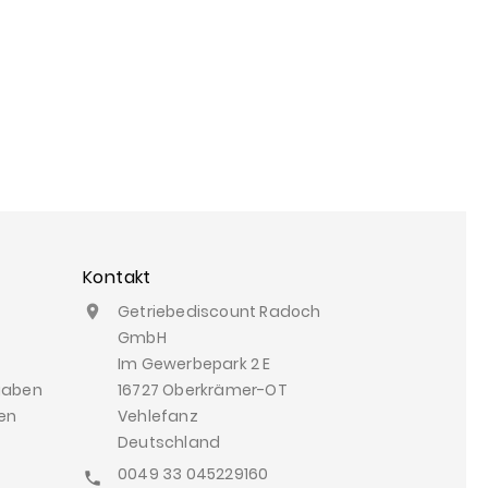
Kontakt
Getriebediscount Radoch

GmbH
Im Gewerbepark 2 E
gaben
16727 Oberkrämer-OT
en
Vehlefanz
Deutschland
0049 33 045229160
