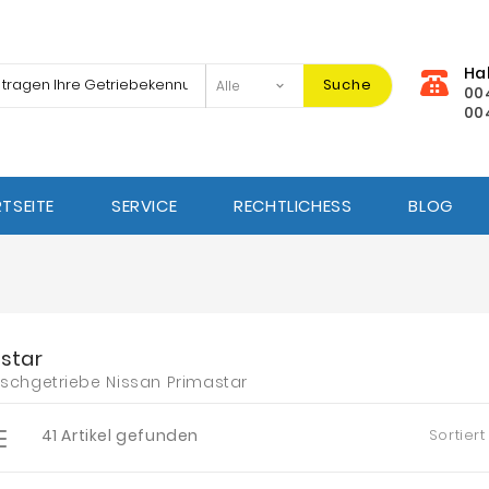
Ha
Suche
00
00
TSEITE
SERVICE
RECHTLICHESS
BLOG
star
schgetriebe Nissan Primastar
41 Artikel gefunden
Sortiert