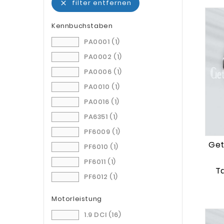
filter entfernen

Kennbuchstaben
PA0001
(1)
PA0002
(1)
PA0006
(1)
PA0010
(1)
PA0016
(1)
PA6351
(1)
PF6009
(1)
Get
PF6010
(1)
PF6011
(1)
T
PF6012
(1)
PF6022
(1)
Motorleistung
PF6024
(1)
1.9 DCI
(16)
PF6026
(1)