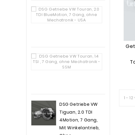
DSG
Getriebe VW
Touran, 2.0
TDI
BlueMotion,
Get
7 Gang,
Ohne
DSG
T
Mechatronik
Getriebe VW
- USA
Touran, 1.4
TSI , 7 Gang,
Prei
2.749,00 €
Ohne
Mechatronik
1 - 12
DSG Getriebe VW
- SSM
Tiguan, 2.0 TDI
Preis
1.939,00 €
4Motion, 7 Gang,
Mit Winkelantrieb,