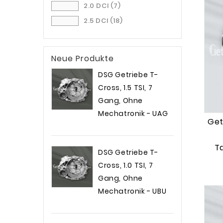
2.0 DCI
(7)
PK6007
(1)
2.5 DCI
(18)
PK6008
(1)
PK6021
(1)
Neue Produkte
PK6023
(1)
PK6024
(1)
DSG Getriebe T-
PK6025
Cross, 1.5 TSI, 7
(1)
Gang, Ohne
PK6027
(1)
Mechatronik - UAG
PK6028
(1)
Get
Preis
2.199,00 €
PK6031
(1)
T
PK6057
(1)
DSG Getriebe T-
PK6058
(1)
Cross, 1.0 TSI, 7
PK6071
(1)
Gang, Ohne
Mechatronik - UBU
PK6073
(1)
Preis
2.099,00 €
PK6074
(1)
PK6075
(1)