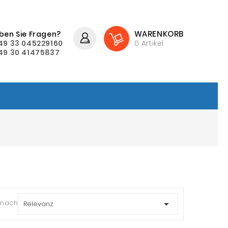
WARENKORB
ben Sie Fragen?
49 33 045229160
0
Artikel
49 30 41475837
 nach:

Relevanz