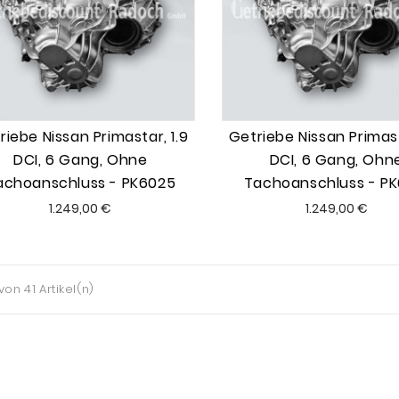
riebe Nissan Primastar, 1.9
Getriebe Nissan Primast
DCI, 6 Gang, Ohne
DCI, 6 Gang, Ohn
achoanschluss - PK6025
Tachoanschluss - PK
Preis
Preis
1.249,00 €
1.249,00 €
s
 von 41 Artikel(n)