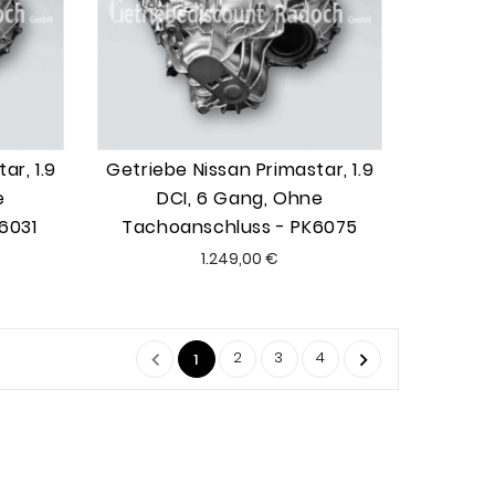
ar, 1.9
Getriebe Nissan Primastar, 1.9
e
DCI, 6 Gang, Ohne
6031
Tachoanschluss - PK6075
Preis
1.249,00 €
2
3
4


1