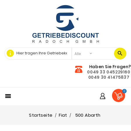
info
Haben Sie Fragen?
0049 33 045229160
0049 30 41475837
0

Startseite
Fiat
500 Abarth