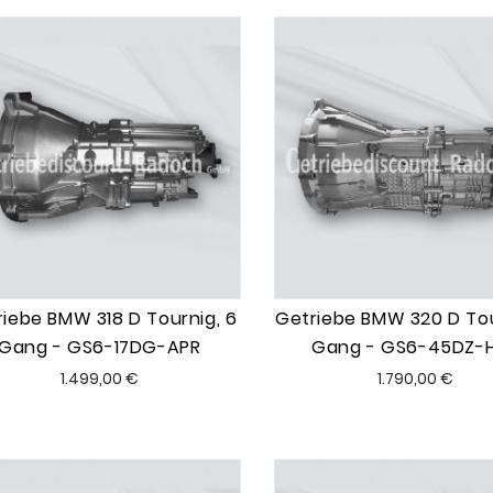
iebe BMW 318 D Tournig, 6
Getriebe BMW 320 D Tou
Gang - GS6-17DG-APR
Gang - GS6-45DZ-
Preis
Preis
1.499,00 €
1.790,00 €