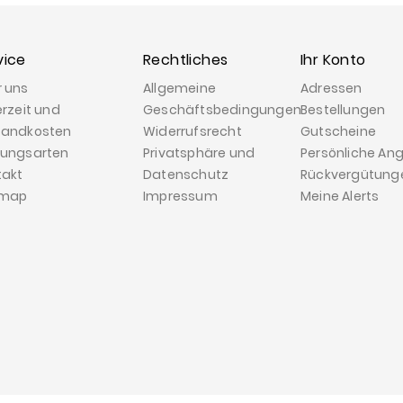
vice
Rechtliches
Ihr Konto
r uns
Allgemeine
Adressen
erzeit und
Geschäftsbedingungen
Bestellungen
sandkosten
Widerrufsrecht
Gutscheine
lungsarten
Privatsphäre und
Persönliche An
takt
Datenschutz
Rückvergütung
emap
Impressum
Meine Alerts