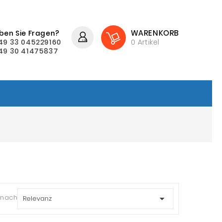
WARENKORB
ben Sie Fragen?
49 33 045229160
0
Artikel
49 30 41475837
 nach:

Relevanz