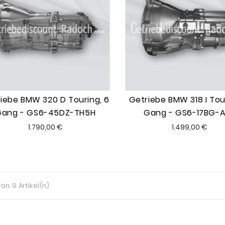
iebe BMW 320 D Touring, 6
Getriebe BMW 318 I Tou
Gang - GS6-45DZ-TH5H
Gang - GS6-17BG-
Preis
Preis
1.790,00 €
1.499,00 €
von 9 Artikel(n)