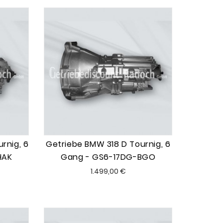
rnig, 6
Getriebe BMW 318 D Tournig, 6
HAK
Gang - GS6-17DG-BGO
Preis
1.499,00 €