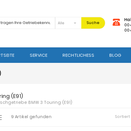
Ha
Suche
00
00
TSEITE
SERVICE
RECHTLICHESS
BLOG
)
ing (E91)
schgetriebe BMW 3 Touring (E91)
9 Artikel gefunden
Sortiert