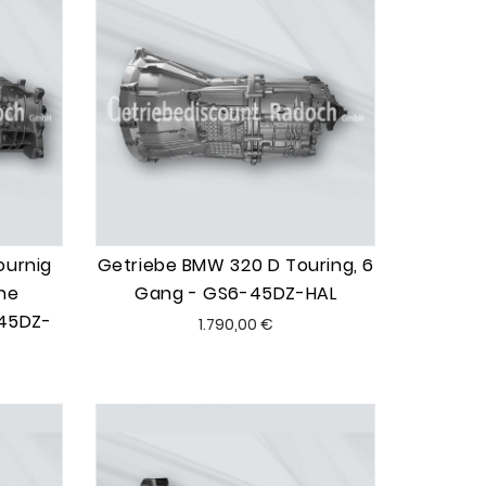
ournig
Getriebe BMW 320 D Touring, 6
ne
Gang - GS6-45DZ-HAL
-45DZ-
Preis
1.790,00 €