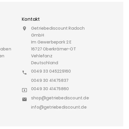
Kontakt
Getriebediscount Radoch

GmbH
Im Gewerbepark 2 E
gaben
16727 Oberkrämer-OT
en
Vehlefanz
Deutschland
0049 33 045229160

0049 30 41475837
0049 30 41475860

shop@getriebediscount.de

info@getriebediscount.de