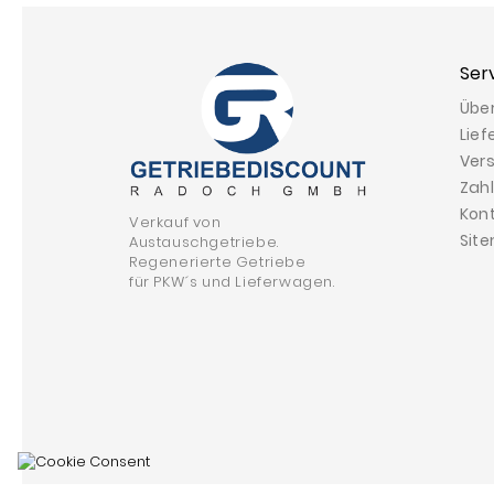
Ser
Übe
Lief
Ver
Zah
Kon
Verkauf von
Sit
Austauschgetriebe.
Regenerierte Getriebe
für PKW´s und Lieferwagen.