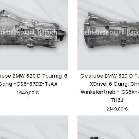
iebe BMW 320 D Tournig, 6
Getriebe BMW 320 D T
Gang -GS6-37DZ-TJAA
XDrive, 6 Gang, Oh
Winkelantrieb - GS6X
Preis
1.649,00 €
TH6J
Preis
2.149,00 €