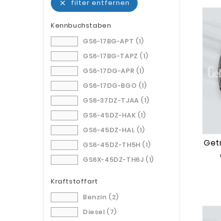
filter entfernen

Kennbuchstaben
GS6-17BG-APT
(1)
GS6-17BG-TAPZ
(1)
GS6-17DG-APR
(1)
GS6-17DG-BGO
(1)
GS6-37DZ-TJAA
(1)
GS6-45DZ-HAK
(1)
GS6-45DZ-HAL
(1)
Getr
GS6-45DZ-TH5H
(1)
GS6X-45DZ-TH6J
(1)
Kraftstoffart
Benzin
(2)
Diesel
(7)