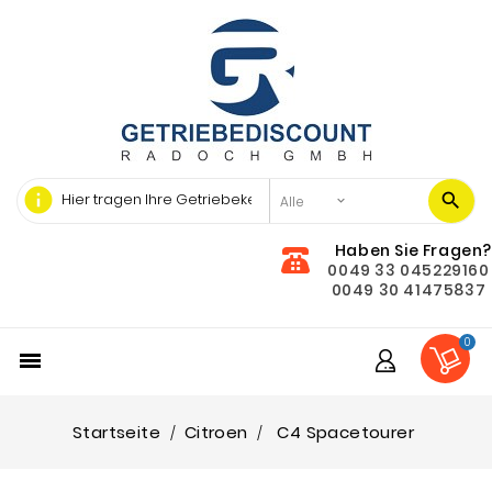
info
Haben Sie Fragen?
0049 33 045229160
0049 30 41475837
0

Startseite
Citroen
C4 Spacetourer