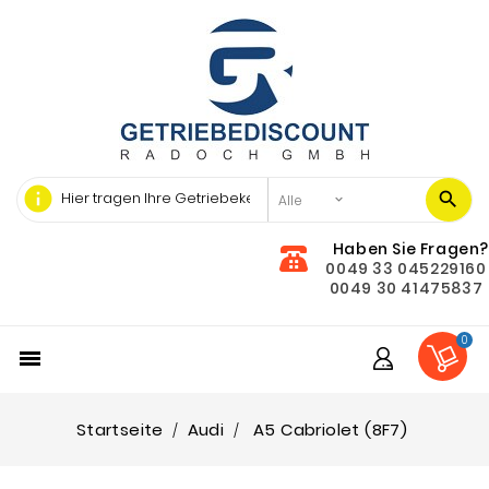
info
Haben Sie Fragen?
0049 33 045229160
0049 30 41475837
0

Startseite
Audi
A5 Cabriolet (8F7)