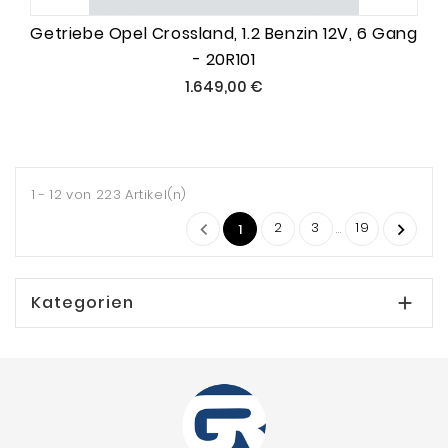
Getriebe Opel Crossland, 1.2 Benzin 12V, 6 Gang
- 20R101
Preis
1.649,00 €
1 - 12 von 223 Artikel(n)
2
3
19

…

1
Kategorien
