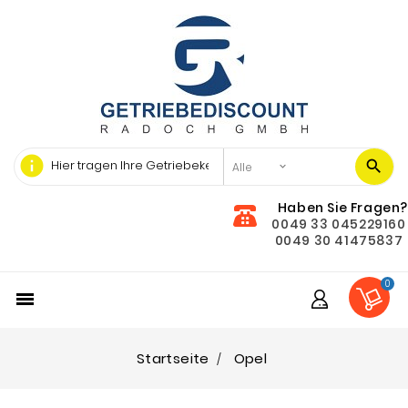
info
Haben Sie Fragen?
0049 33 045229160
0049 30 41475837
0

Startseite
Opel