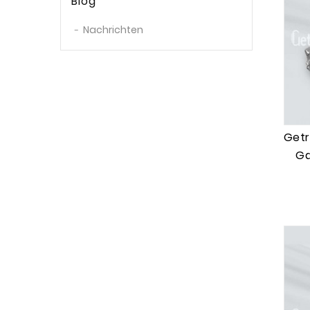
Blog
F1FR-7002-PCC
(1)
Nachrichten
Getr
Ga