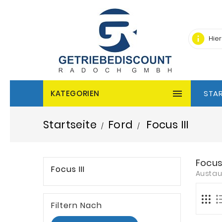
info

KATEGORIEN
STAR
Startseite
Ford
Focus III
Focus 
Focus III
Austau
Filtern Nach