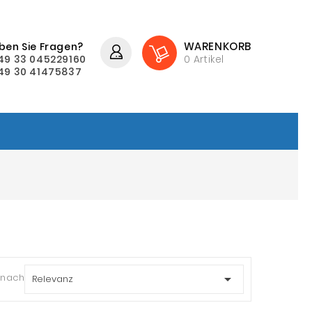
WARENKORB
ben Sie Fragen?
49 33 045229160
0
Artikel
49 30 41475837
 nach:

Relevanz