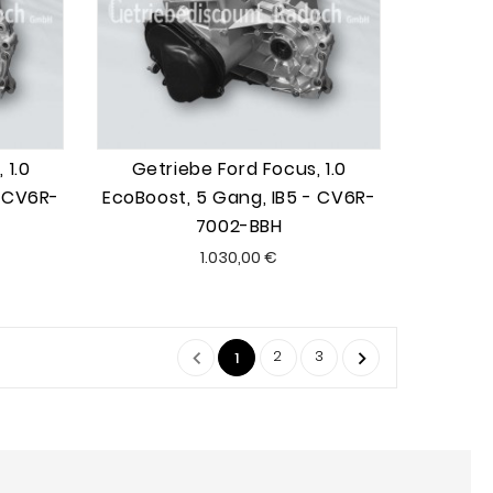
 1.0
Getriebe Ford Focus, 1.0
- CV6R-
EcoBoost, 5 Gang, IB5 - CV6R-
7002-BBH
Preis
1.030,00 €
2
3


1