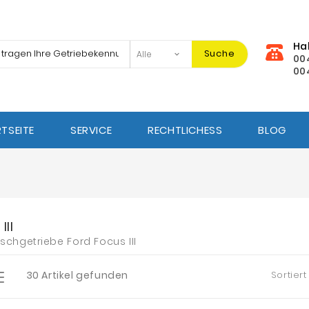
Ha
Suche
00
00
TSEITE
SERVICE
RECHTLICHESS
BLOG
III
schgetriebe Ford Focus III
30 Artikel gefunden
Sortiert