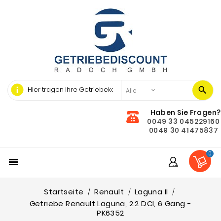
info
Haben Sie Fragen?
0049 33 045229160
0049 30 41475837
0

Startseite
Renault
Laguna II
Getriebe Renault Laguna, 2.2 DCI, 6 Gang -
PK6352