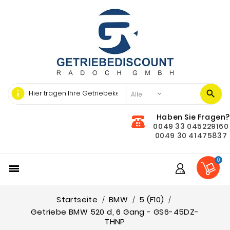
info
Haben Sie Fragen?
0049 33 045229160
0049 30 41475837
0

Startseite
BMW
5 (F10)
Getriebe BMW 520 d, 6 Gang - GS6-45DZ-
THNP