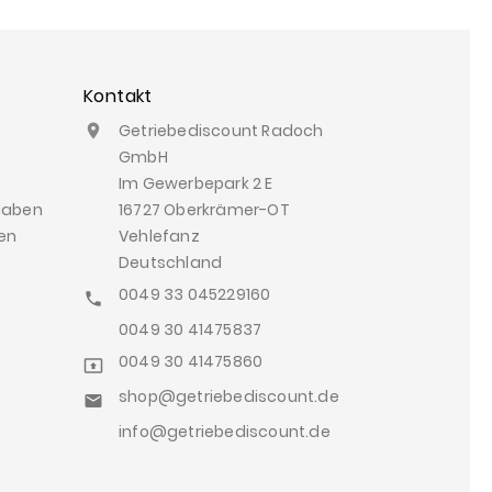
Kontakt
Getriebediscount Radoch

GmbH
Im Gewerbepark 2 E
gaben
16727 Oberkrämer-OT
en
Vehlefanz
Deutschland
0049 33 045229160

0049 30 41475837
0049 30 41475860

shop@getriebediscount.de

info@getriebediscount.de