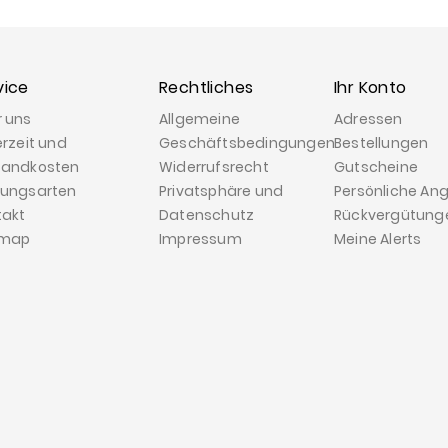
vice
Rechtliches
Ihr Konto
r uns
Allgemeine
Adressen
erzeit und
Geschäftsbedingungen
Bestellungen
sandkosten
Widerrufsrecht
Gutscheine
lungsarten
Privatsphäre und
Persönliche An
takt
Datenschutz
Rückvergütung
emap
Impressum
Meine Alerts