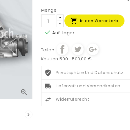
Menge

In den Warenkorb

Auf Lager
Teilen
Kaution 500
500,00 €
Privatsphäre Und Datenschutz
Lieferzeit und Versandkosten

Widerrufsrecht
