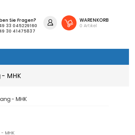
WARENKORB
ben Sie Fragen?
49 33 045229160
0
Artikel
49 30 41475837
g - MHK
 Gang - MHK
g - MHK