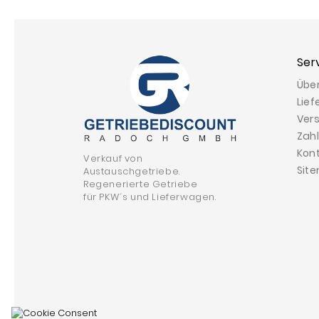
Ser
Übe
Lief
Ver
Zah
Kon
Verkauf von
Sit
Austauschgetriebe.
Regenerierte Getriebe
für PKW´s und Lieferwagen.