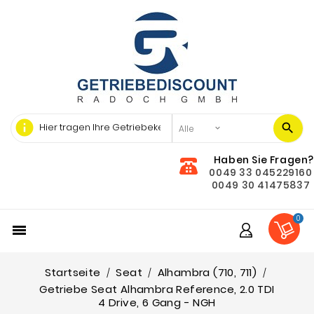
info
Haben Sie Fragen?
0049 33 045229160
0049 30 41475837
0

Startseite
Seat
Alhambra (710, 711)
Getriebe Seat Alhambra Reference, 2.0 TDI
4 Drive, 6 Gang - NGH