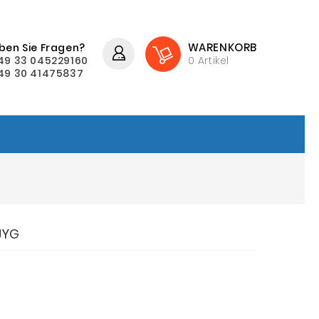
WARENKORB
ben Sie Fragen?
49 33 045229160
0
Artikel
49 30 41475837
 JYG