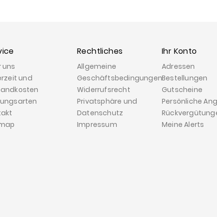
vice
Rechtliches
Ihr Konto
r uns
Allgemeine
Adressen
erzeit und
Geschäftsbedingungen
Bestellungen
sandkosten
Widerrufsrecht
Gutscheine
lungsarten
Privatsphäre und
Persönliche An
takt
Datenschutz
Rückvergütung
emap
Impressum
Meine Alerts