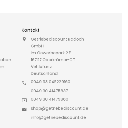
Kontakt
Getriebediscount Radoch

GmbH
Im Gewerbepark 2 E
gaben
16727 Oberkrämer-OT
en
Vehlefanz
Deutschland
0049 33 045229160

0049 30 41475837
0049 30 41475860

shop@getriebediscount.de

info@getriebediscount.de