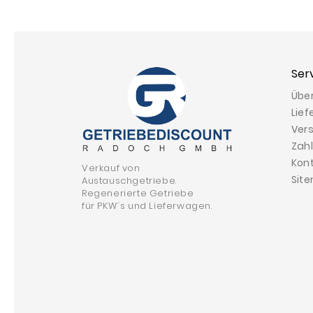
Ser
Übe
Lief
Ver
Zah
Kon
Verkauf von
Sit
Austauschgetriebe.
Regenerierte Getriebe
für PKW´s und Lieferwagen.