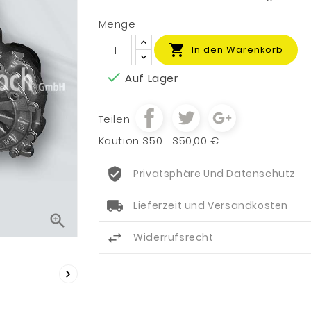
Menge

In den Warenkorb

Auf Lager
Teilen
Kaution 350
350,00 €
Privatsphäre Und Datenschutz
Lieferzeit und Versandkosten

Widerrufsrecht
