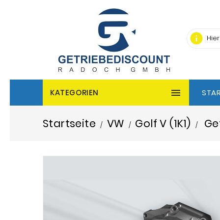
info

KATEGORIEN
STAR
Startseite
VW
Golf V (1K1)
Get