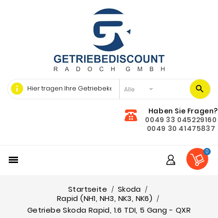
info
Haben Sie Fragen?
0049 33 045229160
0049 30 41475837
0

Startseite
Skoda
Rapid (NH1, NH3, NK3, NK6)
Getriebe Skoda Rapid, 1.6 TDI, 5 Gang - QXR