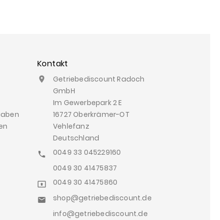
Kontakt
Getriebediscount Radoch

GmbH
Im Gewerbepark 2 E
gaben
16727 Oberkrämer-OT
en
Vehlefanz
Deutschland
0049 33 045229160

0049 30 41475837
0049 30 41475860

shop@getriebediscount.de

info@getriebediscount.de