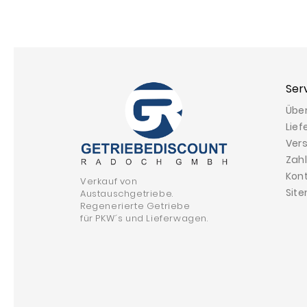
Ser
Übe
Lief
Ver
Zah
Kon
Verkauf von
Sit
Austauschgetriebe.
Regenerierte Getriebe
für PKW´s und Lieferwagen.