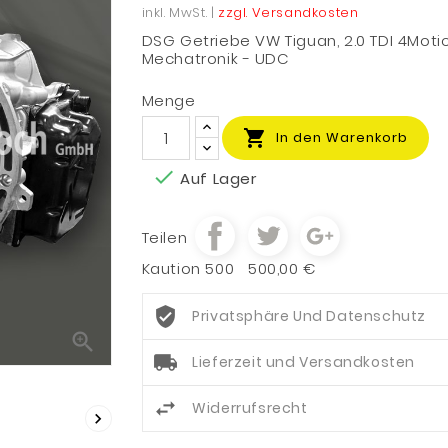
inkl. MwSt. |
zzgl. Versandkosten
DSG Getriebe VW Tiguan, 2.0 TDI 4Motio
Mechatronik - UDC
Menge

In den Warenkorb

Auf Lager
Teilen
Kaution 500
500,00 €
Privatsphäre Und Datenschutz

Lieferzeit und Versandkosten
Widerrufsrecht
