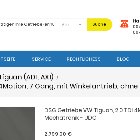
Ha
Suche
00
00
TSEITE
SERVICE
RECHTLICHESS
BLOG
Tiguan (AD1, AX1)
 4Motion, 7 Gang, mit Winkelantrieb, ohn
DSG Getriebe VW Tiguan, 2.0 TDI 4M
Mechatronik - UDC
2.799,00 €