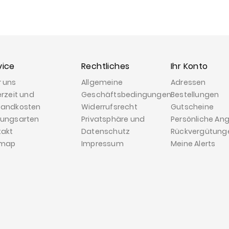
vice
Rechtliches
Ihr Konto
r uns
Allgemeine
Adressen
erzeit und
Geschäftsbedingungen
Bestellungen
sandkosten
Widerrufsrecht
Gutscheine
lungsarten
Privatsphäre und
Persönliche An
takt
Datenschutz
Rückvergütung
emap
Impressum
Meine Alerts