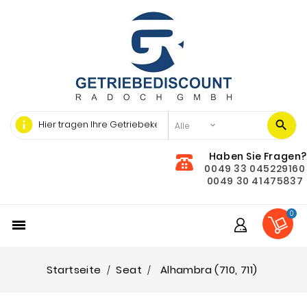
info
Haben Sie Fragen?
0049 33 045229160
0049 30 41475837
0

Startseite
Seat
Alhambra (710, 711)