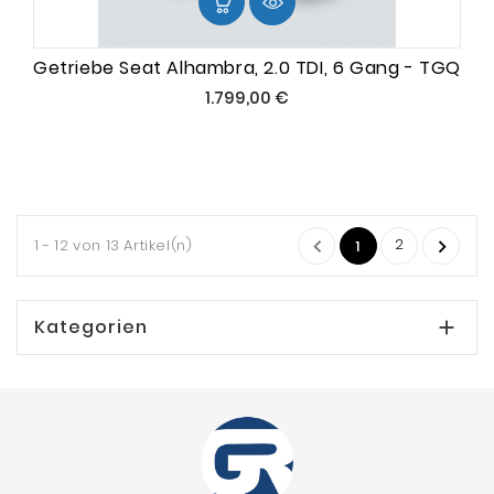
Getriebe Seat Alhambra, 2.0 TDI, 6 Gang - TGQ
Preis
1.799,00 €
2
1 - 12 von 13 Artikel(n)


1
Kategorien
